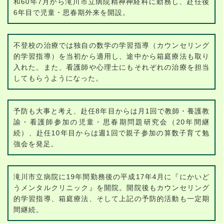
和60年7月から滝川市立病院精神神経科に勤務し、赴任後
6年目で児童・思春期外来を開設。
不登校の治療では独自の数学の学習指導（カウンセリング
的学習指導）を当初から適用し、途中から箱庭療法も取り
入れた。また、看護師や心理士にもそれぞれの治療を担当
してもらうようになった。
予防も大事と考え、赴任8年目からは月1回で教師・養護教
諭・看護師参加の児童・思春期問題研究会（20年間継
続）、赴任10年目からは週1回で親子参加の算数子育て勉
強会を発足。
滝川市立病院に19年間勤務後の平成17年4月に『にかいど
うメンタルクリニック』を開院。開院後もカウンセリング
的学習指導、箱庭療法、そして上記の予防的活動も一定期
間継続。